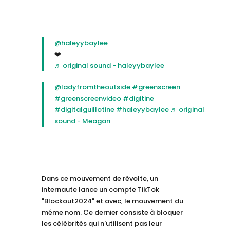
@haleyybaylee
❤️
♬ original sound - haleyybaylee
@ladyfromtheoutside
#greenscreen
#greenscreenvideo
#digitine
#digitalguillotine
#haleyybaylee
♬ original
sound - Meagan
Dans ce mouvement de révolte, un
internaute lance un compte TikTok
"Blockout2024" et avec, le mouvement du
même nom. Ce dernier consiste à bloquer
les célébrités qui n'utilisent pas leur