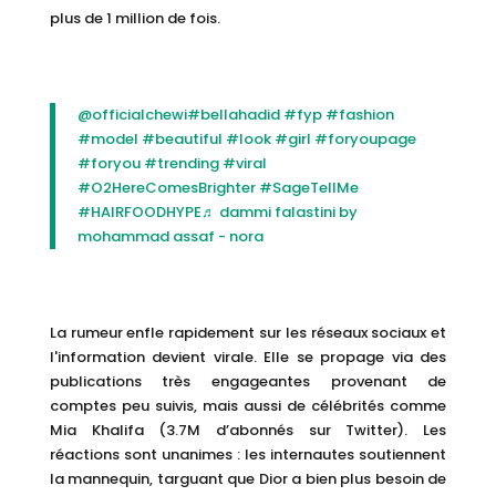
plus de 1 million de fois.
@officialchewi
#bellahadid
#fyp
#fashion
#model
#beautiful
#look
#girl
#foryoupage
#foryou
#trending
#viral
#O2HereComesBrighter
#SageTellMe
#HAIRFOODHYPE
♬ dammi falastini by
mohammad assaf - nora
La rumeur enfle rapidement sur les réseaux sociaux et
l'information devient virale. Elle se propage via des
publications très engageantes provenant de
comptes peu suivis, mais aussi de célébrités comme
Mia Khalifa (3.7M d’abonnés sur Twitter). Les
réactions sont unanimes : les internautes soutiennent
la mannequin, targuant que Dior a bien plus besoin de