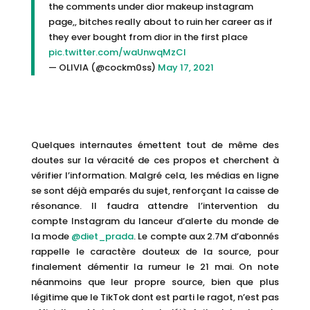
the comments under dior makeup instagram
page,, bitches really about to ruin her career as if
they ever bought from dior in the first place
pic.twitter.com/waUnwqMzCI
— OLIVIA (@cockm0ss)
May 17, 2021
Quelques internautes émettent tout de même des
doutes sur la véracité de ces propos et cherchent à
vérifier l’information. Malgré cela, les médias en ligne
se sont déjà emparés du sujet, renforçant la caisse de
résonance. Il faudra attendre l’intervention du
compte Instagram du lanceur d’alerte du monde de
la mode
@diet_prada
. Le compte aux 2.7M d’abonnés
rappelle le caractère douteux de la source, pour
finalement démentir la rumeur le 21 mai. On note
néanmoins que leur propre source, bien que plus
légitime que le TikTok dont est parti le ragot, n’est pas