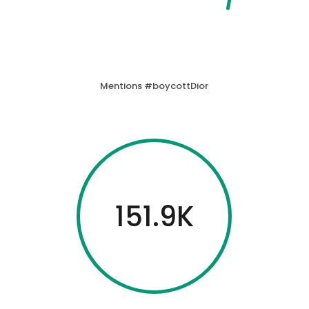
Mentions #boycottDior
151.9K