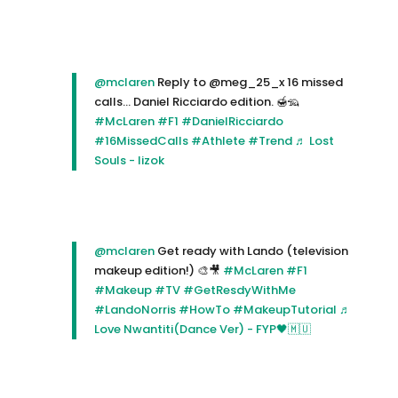
@mclaren
Reply to @meg_25_x 16 missed
calls… Daniel Ricciardo edition. 🍯🦡
#McLaren
#F1
#DanielRicciardo
#16MissedCalls
#Athlete
#Trend
♬ Lost
Souls - lizok
@mclaren
Get ready with Lando (television
makeup edition!) 🎨🎥
#McLaren
#F1
#Makeup
#TV
#GetResdyWithMe
#LandoNorris
#HowTo
#MakeupTutorial
♬
Love Nwantiti(Dance Ver) - FYP🖤🇲🇺