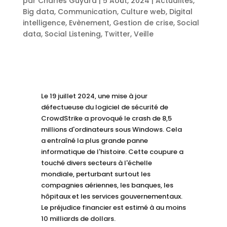
par
Charles Guyard
|
5 Août, 2024
|
Actualités
,
Big data
,
Communication
,
Culture web
,
Digital
intelligence
,
Evènement
,
Gestion de crise
,
Social
data
,
Social Listening
,
Twitter
,
Veille
Le 19 juillet 2024, une mise à jour
défectueuse du logiciel de sécurité de
CrowdStrike a provoqué le crash de 8,5
millions d'ordinateurs sous Windows. Cela
a entraîné la plus grande panne
informatique de l'histoire. Cette coupure a
touché divers secteurs à l'échelle
mondiale, perturbant surtout les
compagnies aériennes, les banques, les
hôpitaux et les services gouvernementaux.
Le préjudice financier est estimé à au moins
10 milliards de dollars.