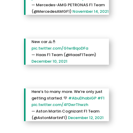
— Mercedes-AMG PETRONAS F1 Team
(@MercedesAMGF1)
November 14, 2021
New car 🙏🤞
pic.twitter.com/G1wrBqoDFa
— Haas F1 Team (@HaasF1Team)
December 10, 2021
Here’s to many more. We’re only just
getting started. 💚
#AbuDhabiGP
#F1
pic.twitter.com/4FDwrThwzh
— Aston Martin Cognizant F1 Team
(@AstonMartinF1)
December 12, 2021