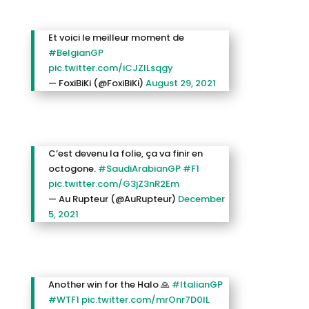
Et voici le meilleur moment de
#BelgianGP
pic.twitter.com/iCJZlLsqgy
— FoxiBiKi (@FoxiBiKi)
August 29, 2021
C’est devenu la folie, ça va finir en
octogone.
#SaudiArabianGP
#F1
pic.twitter.com/G3jZ3nR2Em
— Au Rupteur (@AuRupteur)
December
5, 2021
Another win for the Halo 🙏
#ItalianGP
#WTF1
pic.twitter.com/mrOnr7D0lL