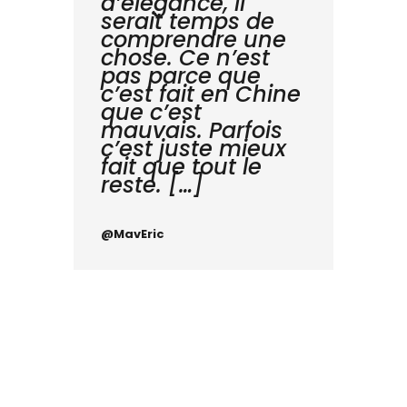
d’élégance, il
serait temps de
comprendre une
chose. Ce n’est
pas parce que
c’est fait en Chine
que c’est
mauvais. Parfois
c’est juste mieux
fait que tout le
reste. […]
@MavEric