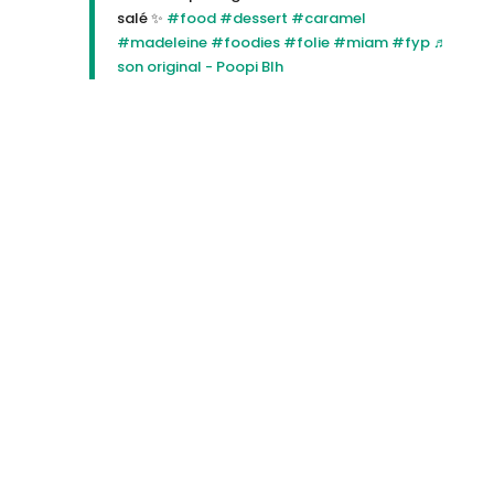
salé ✨
#food
#dessert
#caramel
#madeleine
#foodies
#folie
#miam
#fyp
♬
son original - Poopi Blh