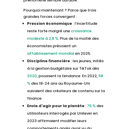
phénomène semble durable.
Pourquoi maintenant ? Parce que trois
grandes forces convergent :
Pression économique
: l’incertitude
reste forte malgré une
croissance
modeste à 2,8 %
. Plus de la moitié des
économistes prévoient un
affaiblissement mondial
en 2025.
Discipline financière
: les jeunes, initiés
à la gestion budgétaire sur TikTok dès
2020
, poussent la tendance. En 2022,
58
%
des 18-24 ans au Royaume-Uni
suivaient des créateurs de contenu sur la
finance.
Envie d'agir pour la planète
:
75 %
des
utilisateurs interrogés par Unilever en
2023 affirmaient modifier leurs
comportements après avoir vu du