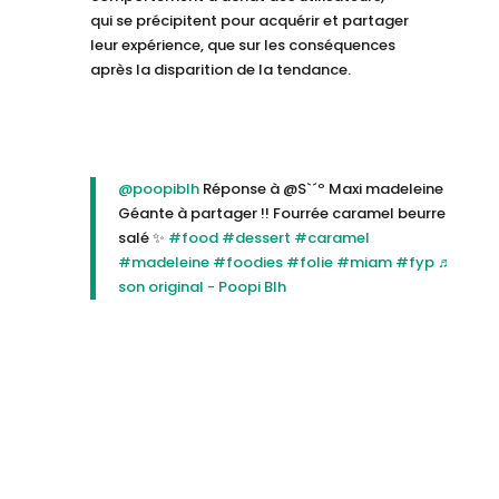
qui se précipitent pour acquérir et partager
leur expérience, que sur les conséquences
après la disparition de la tendance.
@poopiblh
Réponse à @S`´º Maxi madeleine
Géante à partager !! Fourrée caramel beurre
salé ✨
#food
#dessert
#caramel
#madeleine
#foodies
#folie
#miam
#fyp
♬
son original - Poopi Blh