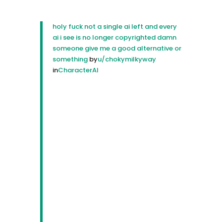
holy fuck not a single ai left and every
ai i see is no longer copyrighted damn
someone give me a good alternative or
something
by
u/chokymilkyway
in
CharacterAI