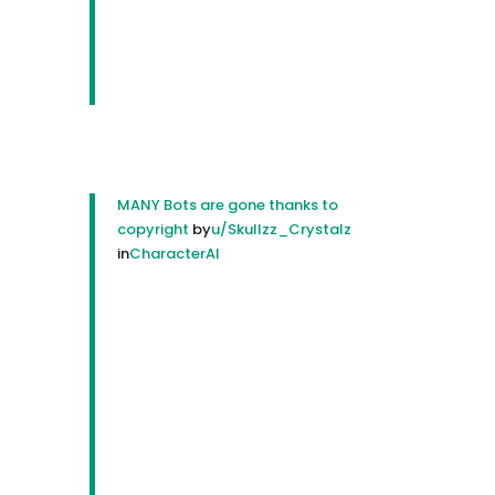
MANY Bots are gone thanks to
copyright
by
u/Skullzz_Crystalz
in
CharacterAI