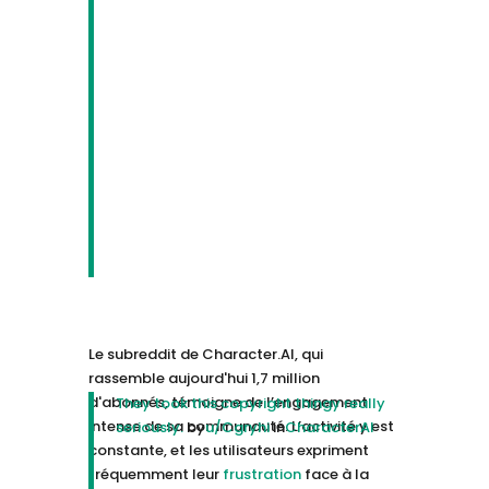
Le subreddit de Character.AI, qui
rassemble aujourd'hui 1,7 million
d'abonnés, témoigne de l’engagement
They took this copyright thingy really
intense de sa communauté. L’activité y est
seriously.
by
u/Cgryhi
in
CharacterAI
constante, et les utilisateurs expriment
fréquemment leur
frustration
face à la