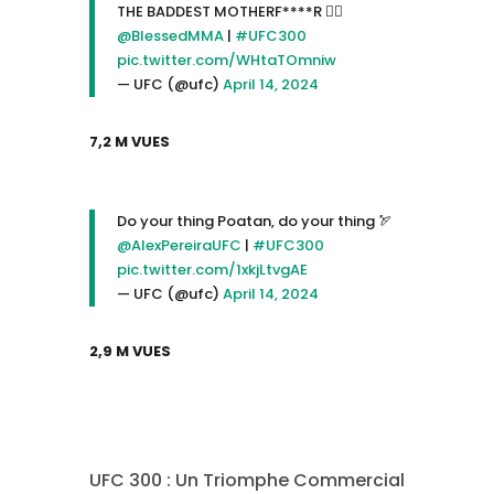
THE BADDEST MOTHERF****R 😮‍💨
@BlessedMMA
|
#UFC300
pic.twitter.com/WHtaTOmniw
— UFC (@ufc)
April 14, 2024
7,2 M VUES
Do your thing Poatan, do your thing 🏹
@AlexPereiraUFC
|
#UFC300
pic.twitter.com/1xkjLtvgAE
— UFC (@ufc)
April 14, 2024
2,9 M VUES
UFC 300 : Un Triomphe Commercial