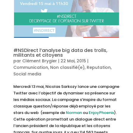
#NSDirect l’analyse big data des trolls,
militants et citoyens
par
Clément Brygier
|
22 Mai, 2015
|
Communication
,
Non classifié(e)
,
Reputation
,
Social media
Mercredi 13 mai, Nicolas Sarkozy lance une campagne
Twitter avec l’objectif de dynamiser sa présence sur
les médias sociaux. La campagne s’inspire du format
classique question/réponse déjà employé par les
stars du web (exemple de
Norman
ou
EnjoyPhoenix
).
Cette opération promettait un dialogue direct entre
l’ancien président de la république et les citoyens
français. Sur quatre jours, il y a eu 114 563 tweets