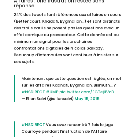
Affaires : Une frustration restée sans
réponse.
24% des tweets font références aux affaires en cours
(Bettencourt, Khadafi, Bygmalion…) et sont distincts
des trolls car ils ne posent pas les questions avec un
effet comique ou provocateur. Cette donnée est au
minimum un signal pour les prochaines
confrontations digitales de Nicolas Sarkozy.
Beaucoup d’internautes vont continuer à insister sur
ces sujets.
Maintenant que cette question est réglée, un mot
sur les affaires Kadhafi, Bygmalion, Bismuth… ?
#NSDIRECT
#UMP
pic.twitter.com/EGTejIlVcB
— Ellen Salvi (@ellensalvi)
May 15, 2015
#NSDIRECT
Vous avez rencontré 7 fois le juge
Courroye pendant l’instruction de l’Affaire