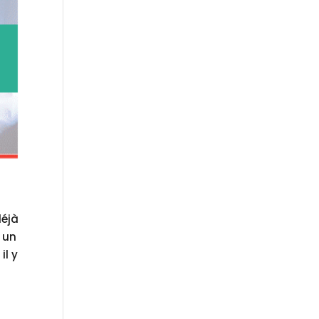
déjà
 un
il y
s