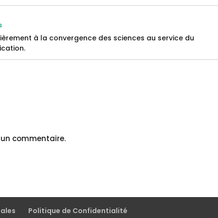
s
lièrement à la convergence des sciences au service du
cation.
r un commentaire.
gales
Politique de Confidentialité