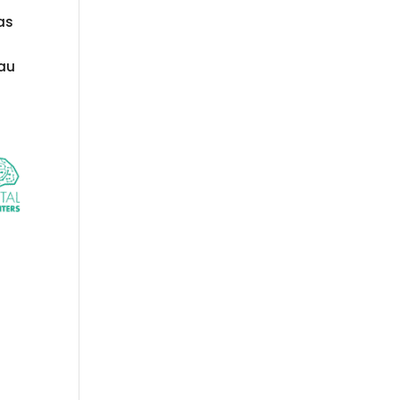
as
eau