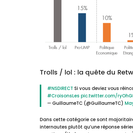
Trolls / lol : la quête du Ret
#NSDIRECT
Si vous deviez vous réinca
#CroisonsLes
pic.twitter.com/ryO
— GuillaumeTC (@GuillaumeTC)
May
Dans cette catégorie ce sont majoritai
internautes plutôt qu’une réponse séri