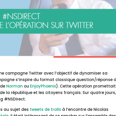
une campagne Twitter avec l’objectif de dynamiser sa
mpagne s’inspire du format classique question/réponse 
 de
Norman
ou
EnjoyPhoenix
). Cette opération promettait
e la république et les citoyens français. Sur quatre jours, 
ag #NSDirect.
us au sujet des
tweets de trolls
à l’encontre de Nicolas
itale
, il était intéressant de se pencher sur l’ensemble de