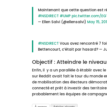
Maintenant que cette question est ré
#NSDIRECT
#UMP
pic.twitter.com/EG
— Ellen Salvi (@ellensalvi)
May 15, 20
#NSDIRECT
Vous avez rencontré 7 fois
Bettencourt, c’était par hasard? — 
Objectif : Atteindre le niv
Enfin, il y a un parallèle à établir avec l
sur Reddit avait fait le tour du monde e
de mobilisation des électeurs démocrates
connecté et prêt à investir des territo
probablement les équipes de campagnes 
À propos
Articles récents