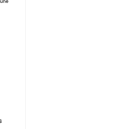
 une
s