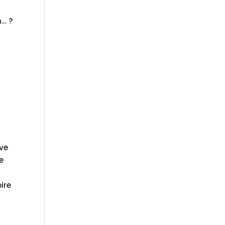
h… ?
ive
e
ire