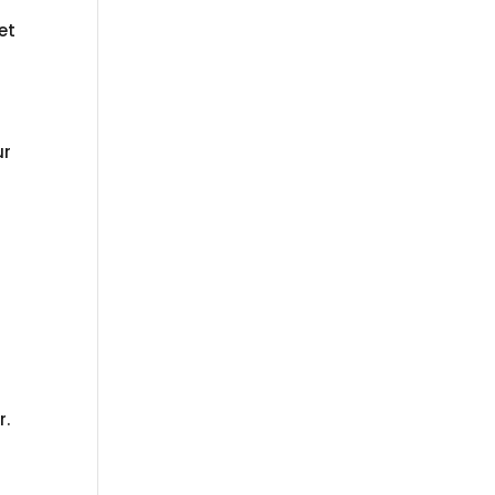
et
ur
r.