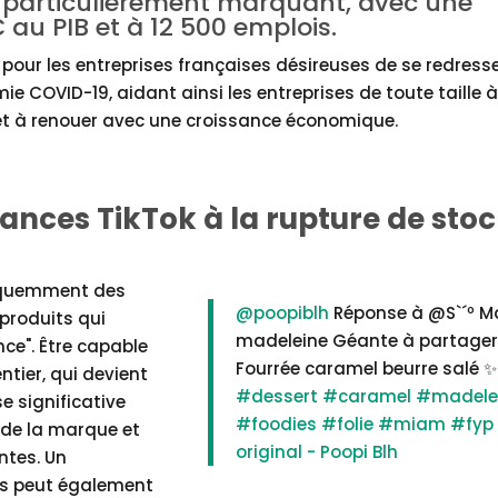
é particulièrement marquant, avec une
€ au PIB et à 12 500 emplois.
el pour les entreprises françaises désireuses de se redress
e COVID-19, aidant ainsi les entreprises de toute taille 
er et à renouer avec une croissance économique.
dances TikTok à la rupture de sto
réquemment des
@poopiblh
Réponse à @S`´º M
 produits qui
madeleine Géante à partager 
ce". Être capable
Fourrée caramel beurre salé 
entier, qui devient
#dessert
#caramel
#madele
e significative
#foodies
#folie
#miam
#fyp
 de la marque et
original - Poopi Blh
ntes. Un
s peut également