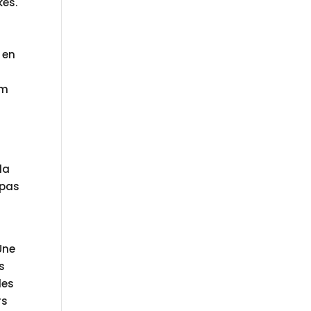
kes.
 en
um
la
 pas
Une
s
des
rs