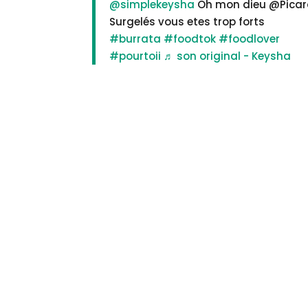
@simplekeysha
Oh mon dieu @Pica
Surgelés vous etes trop forts
#burrata
#foodtok
#foodlover
#pourtoii
♬ son original - Keysha