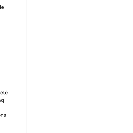
de
u
 été
nq
ons