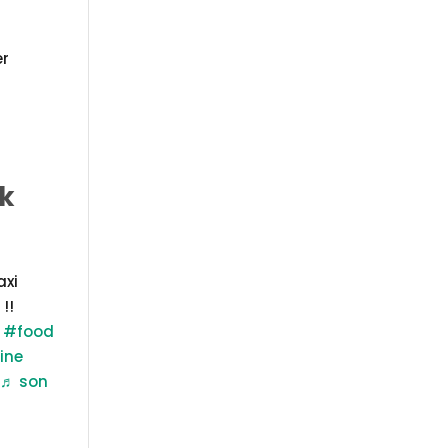
er
à
ck
axi
!!
✨
#food
ine
♬ son