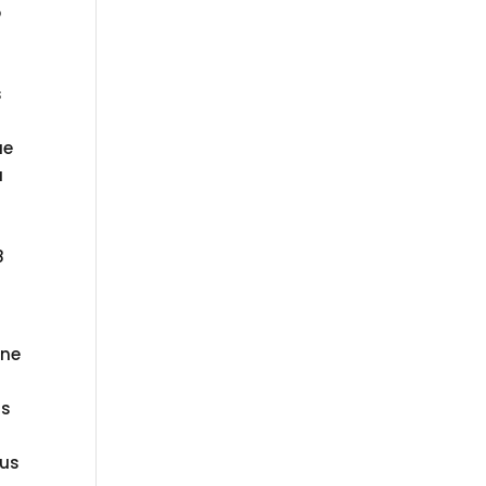
o
s
ue
a
8
 ne
is
lus