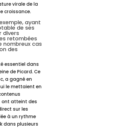
ture virale de la
e croissance.
t exemple, ayant
table de ses
r divers
 les retombées
 de nombreux cas
ion des
té essentiel dans
ine de Picard. Ce
ic, a gagné en
ui le mettaient en
 contenus
 ont atteint des
irect sur les
lée à un rythme
ck dans plusieurs