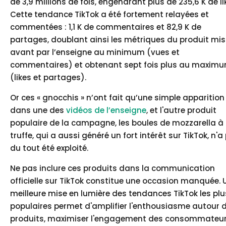
de 3,9 millions de fois, engendrant plus de 235,6 K de li
Cette tendance TikTok a été fortement relayées et
commentées : 1,1 K de commentaires et 82,9 K de
partages, doublant ainsi les métriques du produit mis
avant par l’enseigne au minimum (vues et
commentaires) et obtenant sept fois plus au maxim
(likes et partages).
Or ces « gnocchis » n’ont fait qu’une simple apparition
dans une des
vidéos de l’enseigne
, et l'autre produit
populaire de la campagne, les boules de mozzarella à 
truffe, qui a aussi généré un fort intérêt sur TikTok, n'a
du tout été exploité.
Ne pas inclure ces produits dans la communication
officielle sur TikTok constitue une occasion manquée. 
meilleure mise en lumière des tendances TikTok les plu
populaires permet d'amplifier l'enthousiasme autour 
produits, maximiser l'engagement des consommateu