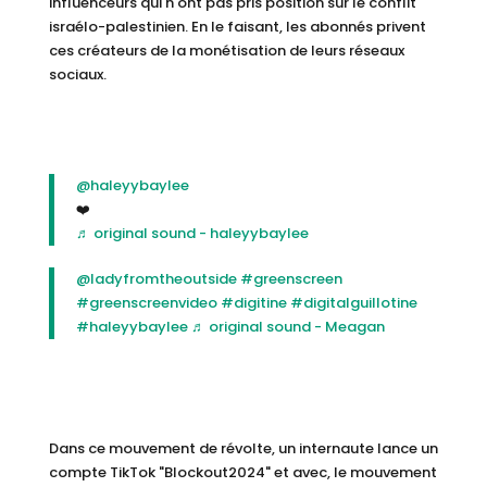
influenceurs qui n'ont pas pris position sur le conflit
israélo-palestinien. En le faisant, les abonnés privent
ces créateurs de la monétisation de leurs réseaux
sociaux.
@haleyybaylee
❤️
♬ original sound - haleyybaylee
@ladyfromtheoutside
#greenscreen
#greenscreenvideo
#digitine
#digitalguillotine
#haleyybaylee
♬ original sound - Meagan
Dans ce mouvement de révolte, un internaute lance un
compte TikTok "Blockout2024" et avec, le mouvement