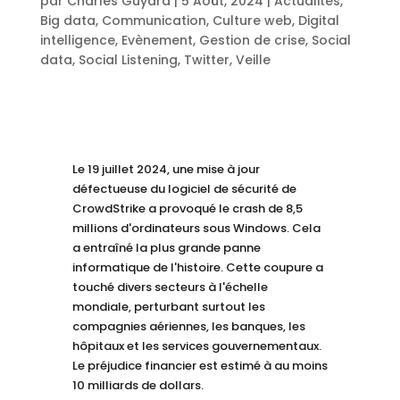
par
Charles Guyard
|
5 Août, 2024
|
Actualités
,
Big data
,
Communication
,
Culture web
,
Digital
intelligence
,
Evènement
,
Gestion de crise
,
Social
data
,
Social Listening
,
Twitter
,
Veille
Le 19 juillet 2024, une mise à jour
défectueuse du logiciel de sécurité de
CrowdStrike a provoqué le crash de 8,5
millions d'ordinateurs sous Windows. Cela
a entraîné la plus grande panne
informatique de l'histoire. Cette coupure a
touché divers secteurs à l'échelle
mondiale, perturbant surtout les
compagnies aériennes, les banques, les
hôpitaux et les services gouvernementaux.
Le préjudice financier est estimé à au moins
10 milliards de dollars.