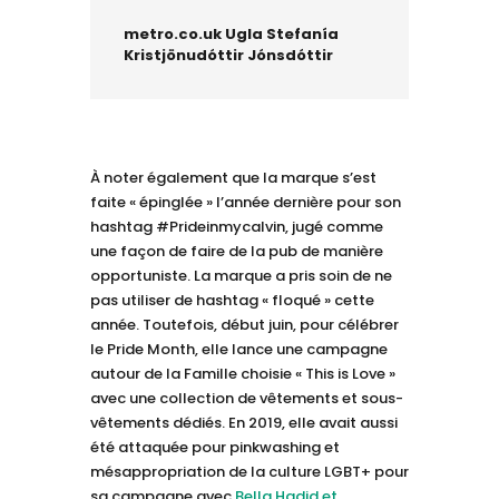
metro.co.uk Ugla Stefanía
Kristjönudóttir Jónsdóttir
À noter également que la marque s’est
faite « épinglée » l’année dernière pour son
hashtag #Prideinmycalvin, jugé comme
une façon de faire de la pub de manière
opportuniste. La marque a pris soin de ne
pas utiliser de hashtag « floqué » cette
année. Toutefois, début juin, pour célébrer
le Pride Month, elle lance une campagne
autour de la Famille choisie « This is Love »
avec une collection de vêtements et sous-
vêtements dédiés. En 2019, elle avait aussi
été attaquée pour pinkwashing et
mésappropriation de la culture LGBT+ pour
sa campagne avec
Bella Hadid et