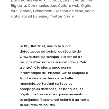
par
Charles Guyard
|
5 Août, 2024
|
Actualités
,
Big data
,
Communication
,
Culture web
,
Digital
intelligence
,
Evènement
,
Gestion de crise
,
Social
data
,
Social Listening
,
Twitter
,
Veille
Le 19 juillet 2024, une mise à jour
défectueuse du logiciel de sécurité de
CrowdStrike a provoqué le crash de 8,5
millions d'ordinateurs sous Windows. Cela
a entraîné la plus grande panne
informatique de l'histoire. Cette coupure a
touché divers secteurs à l'échelle
mondiale, perturbant surtout les
compagnies aériennes, les banques, les
hôpitaux et les services gouvernementaux.
Le préjudice financier est estimé à au moins
10 milliards de dollars.