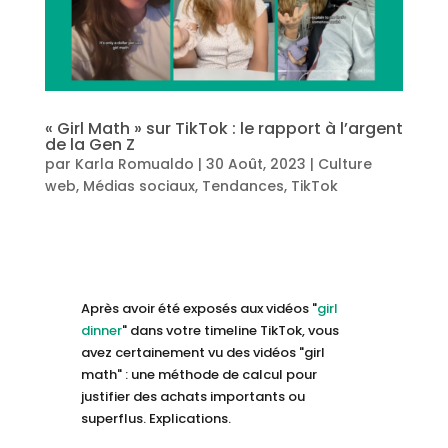
« Girl Math » sur TikTok : le rapport à l’argent
de la Gen Z
par
Karla Romualdo
|
30 Août, 2023
|
Culture
web
,
Médias sociaux
,
Tendances
,
TikTok
Après avoir été exposés aux vidéos "
girl
dinner
" dans votre timeline TikTok, vous
avez certainement vu des vidéos "girl
math" : une méthode de calcul pour
justifier des achats importants ou
superflus. Explications.