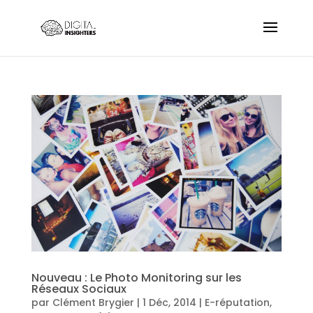
Nouveau : Le Photo Monitoring sur les
Réseaux Sociaux
par
Clément Brygier
|
1 Déc, 2014
|
E-réputation
,