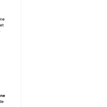
rme
 et
s
une
de