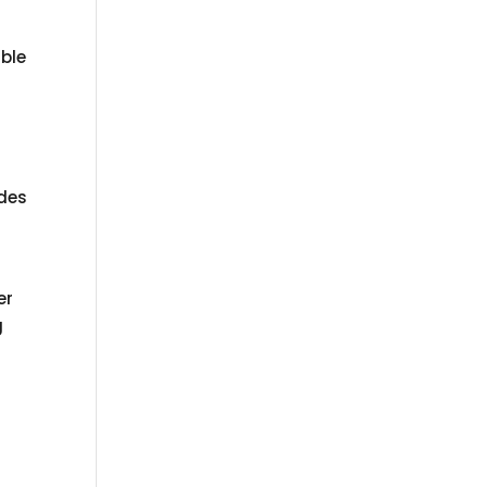
ble
 des
er
g