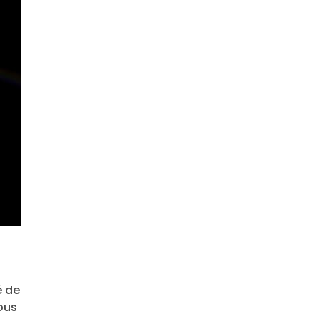
é de
vous