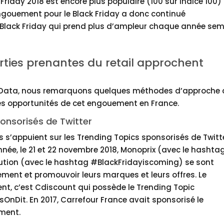
 Friday 2018 est encore plus populaire (100 sur indice 100)
’engouement pour le Black Friday a donc continué
 Black Friday qui prend plus d’ampleur chaque année sem
rties prenantes du retail approchent
l Data, nous remarquons quelques méthodes d’approche
 les opportunités de cet engouement en France.
ponsorisés de Twitter
s s’appuient sur les Trending Topics sponsorisés de Twitt
année, le 21 et 22 novembre 2018, Monoprix (avec le hashta
bution (avec le hashtag #BlackFridayiscoming) se sont
ement et promouvoir leurs marques et leurs offres. Le
nt, c’est Cdiscount qui possède le Trending Topic
nDit. En 2017, Carrefour France avait sponsorisé le
ement.