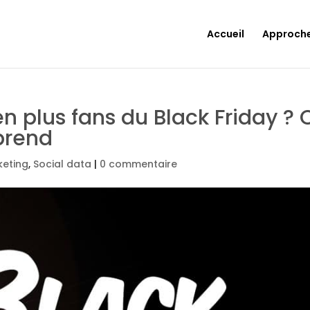
Accueil
Approch
en plus fans du Black Friday ? 
prend
keting
,
Social data
|
0 commentaire