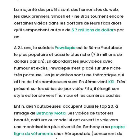
La majorité des profils sont des humoristes du web,
les deux premiers, Smosh et Fine Bros tournent encore
certaines vidéos dans les dortoirs de leurs facs alors
qu’ils empochent autour de
5.7 millions de dollar
s par
an.
A 24 ans, le suédois
Pewdiepie
est le 3ème Youtubeur
le plus populaire et aussi le plus riche (7.5 millions de
dollars par an). En abordant les jeux vidéos avec
humour et excès, Pewdiepie s’est placé sur une niche
très porteuse. Les jeux vidéos sont une thématique qui
attire de très nombreuses vues. En 4ème vient
KSI
. Très
présent sur les séries de jeux vidéo Fifa, il élargit son
style éditoriale vers l’humour et les caméras cachés.
Enfin, des Youtubeuses occupent aussi le top 20, à
l’image de
Bethany Mota
. Ses vidéos de tutoriels
beauté, coiffure ou mode lui ont ouvert la voie vers
une monétisation plus diversifiée. Bethany a sa
propre
ligne de vêtements
chez Aéropostale (concurrent de