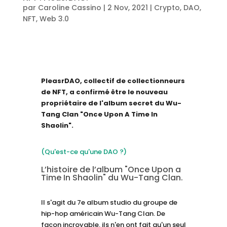
par
Caroline Cassino
|
2 Nov, 2021
|
Crypto
,
DAO
,
NFT
,
Web 3.0
PleasrDAO, collectif de collectionneurs
de NFT, a confirmé être le nouveau
propriétaire de l'album secret du Wu-
Tang Clan "Once Upon A Time In
Shaolin".
(Qu'est-ce qu'une DAO ?)
L’histoire de l’album "Once Upon a
Time In Shaolin" du Wu-Tang Clan.
Il s'agit du 7e album studio du groupe de
hip-hop américain Wu-Tang Clan. De
façon incroyable, ils n'en ont fait qu'un seul