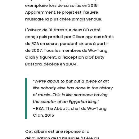
exemplaire lors de sa sortie en 2015.
Apparemment, le projet est l'œuvre
musicale la plus chère jamais vendue.
L'album de 31 titres sur deux CD a été
conçu puis produit par Cilvaringz aux côtés
de RZA en secret pendant six ans à partir
de 2007. Tous les membres du Wu-Tang
Clan y figurent, à l'exception d'Ol' Dirty
Bastard, décédé en 2004.
“We’re about to put out a piece of art
like nobody else has done in the history
of music…This is like someone having
the scepter of an Egyptian king.”
- RZA, The Abbott, chef du Wu-Tang
Clan, 2015
Cet album est une réponse à la
dévaluation de la musique à l'ère du