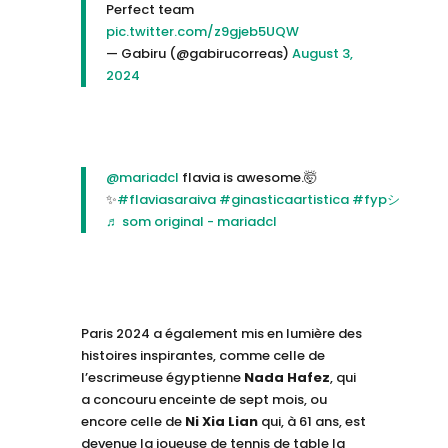
Perfect team
pic.twitter.com/z9gjeb5UQW
— Gabiru (@gabirucorreas)
August 3,
2024
@mariadcl
flavia is awesome.🤯
✨
#flaviasaraiva
#ginasticaartistica
#fypシ
♬ som original - mariadcl
Paris 2024 a également mis en lumière des
histoires inspirantes, comme celle de
l’escrimeuse égyptienne
Nada Hafez
, qui
a concouru enceinte de sept mois, ou
encore celle de
Ni Xia Lian
qui, à 61 ans, est
devenue la joueuse de tennis de table la