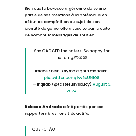
Bien que la boxeuse algérienne doive une
partie de ses mentions à la polémique en
début de compétition au sujet de son
identité de genre, elle a suscité par la suite
de nombreux messages de soutien.
She GAGGED the haters! So happy for
her omg.🥹😭😭
Imane Khelif, Olympic gold medalist.
pic.twitter.com/Ivv6eUNl0S
— inqilāb (@tastefullysaucy)
August 9,
2024
Rebeca Andrade
a été portée par ses
supporters brésiliens très actifs.
QUE FOTÃO