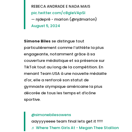
REBECA ANDRADE E NADA MAIS
pic.twitter.com/c8gleVApSI
— njdeprê - marlon (@njdmarlon)
August 5, 2024
Simone Biles
se distingue tout
particulièrement comme l’athlète la plus
engageante, notamment grâce à sa
couverture médiatique et sa présence sur
TikTok tout au long de la compétition. En
menant Team USA à une nouvelle médaille
d'or, elle a renforcé son statut de
gymnaste olympique américaine la plus
décorée de tous les temps et d’icône
sportive.
@simonebilesowens
aayyyyeeee team final lets get it !!!!!
♬ Where Them Girls At - Megan Thee Stallion