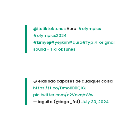
@itstiktoktunes
Aura.
#olympics
#olympics2024
#kimyeji
#yejikim
#aura
#fyp
♬ original
sound - TikTokTunes
🤝 elas são capazes de qualquer coisa
https://t.co/Dmo8BBQIGj
pic.twitter.com/c2VovqbxVw
— iaguito (@iago_fnt)
July 30, 2024