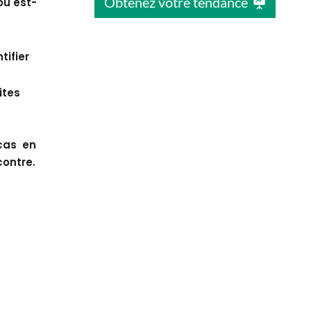
Obtenez votre tendance
où est-
tifier
ites
cas en
contre.