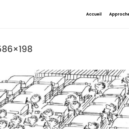
Accueil
Approch
586×198