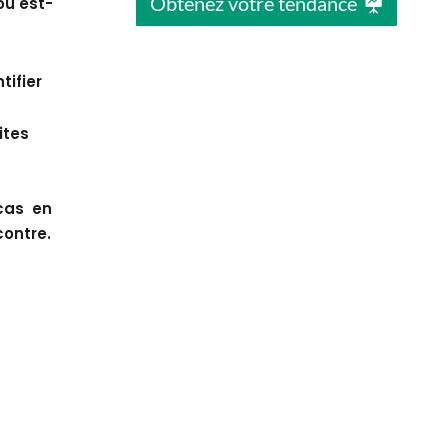
Obtenez votre tendance
où est-
tifier
ites
cas en
contre.