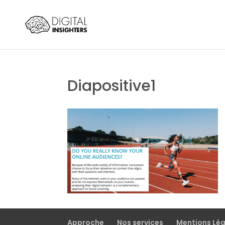
Diapositive1
Approche
Nos services
Mentions Lé