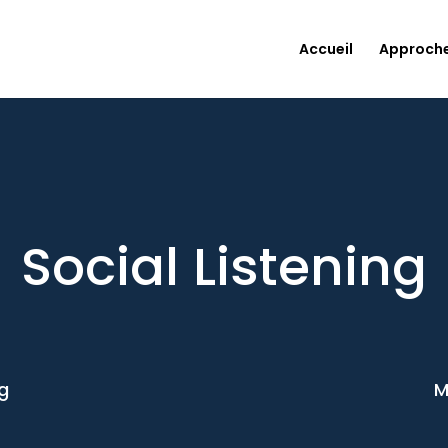
Accueil
Approch
Social Listening
g
M